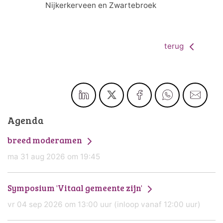
Nijkerkerveen en Zwartebroek
terug
Agenda
breed moderamen
ma 31 aug 2026 om 19:45
Symposium 'Vitaal gemeente zijn'
vr 04 sep 2026 om 13:00 uur (inloop vanaf 12:00 uur)