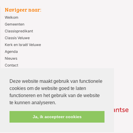
Navigeer naar:
Welkom
Gemeenten
Classispredikant
Classis Veluwe
Kerk en Israël Veluwe
Agenda
Nieuws
Contact
ANBI
Deze website maakt gebruik van functionele
cookies om de website goed te laten
functioneren en het gebruik van de website
te kunnen analyseren.
Ja, ik accepteer cookies