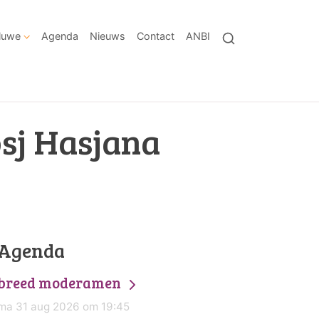
eluwe
Agenda
Nieuws
Contact
ANBI
sj Hasjana
Agenda
breed moderamen
ma 31 aug 2026 om 19:45