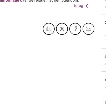
dinformatie
over de relatie met het jodendom.
terug